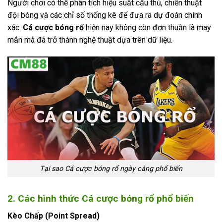
Người chơi có thể phân tích hiệu suất cầu thủ, chiến thuật
đội bóng và các chỉ số thống kê để đưa ra dự đoán chính
xác.
Cá cược bóng rổ
hiện nay không còn đơn thuần là may
mắn mà đã trở thành nghệ thuật dựa trên dữ liệu.
Tại sao Cá cược bóng rổ ngày càng phổ biến
2. Các hình thức Cá cược bóng rổ phổ biến
Kèo Chấp (Point Spread)