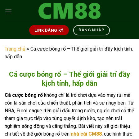
Skip
to
content
ĐĂNG NHẬP
LINK ĐĂNG KÝ
Trang chủ
»
Cá cược bóng rổ – Thế giới giải trí đầy kịch tính,
hấp dẫn
Cá cược bóng rổ – Thế giới giải trí đầy
kịch tính, hấp dẫn
Cá cược bóng rổ
không chỉ là trò chơi dựa vào may rủi mà
còn là sân chơi của chiến thuật, phân tích và sự nhạy bén. Từ
NBA, EuroLeague đến giải đấu trong nước, người chơi có thể
tham gia trực tiếp vào từng quyết định kèo, tạo nên trải
nghiệm sống động và căng thẳng. Bài viết này sẽ giới thiệu
chi tiết về thế giới bóng rổ trên
nhà cái CM88
, các hình thức