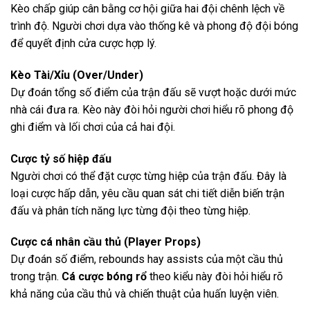
Kèo chấp giúp cân bằng cơ hội giữa hai đội chênh lệch về
trình độ. Người chơi dựa vào thống kê và phong độ đội bóng
để quyết định cửa cược hợp lý.
Kèo Tài/Xỉu (Over/Under)
Dự đoán tổng số điểm của trận đấu sẽ vượt hoặc dưới mức
nhà cái đưa ra. Kèo này đòi hỏi người chơi hiểu rõ phong độ
ghi điểm và lối chơi của cả hai đội.
Cược tỷ số hiệp đấu
Người chơi có thể đặt cược từng hiệp của trận đấu. Đây là
loại cược hấp dẫn, yêu cầu quan sát chi tiết diễn biến trận
đấu và phân tích năng lực từng đội theo từng hiệp.
Cược cá nhân cầu thủ (Player Props)
Dự đoán số điểm, rebounds hay assists của một cầu thủ
trong trận.
Cá cược bóng rổ
theo kiểu này đòi hỏi hiểu rõ
khả năng của cầu thủ và chiến thuật của huấn luyện viên.