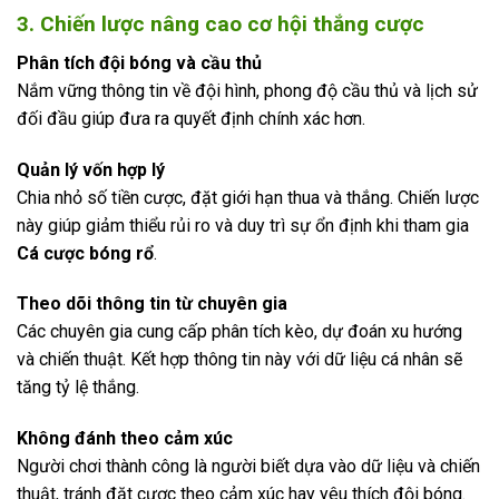
3. Chiến lược nâng cao cơ hội thắng cược
Phân tích đội bóng và cầu thủ
Nắm vững thông tin về đội hình, phong độ cầu thủ và lịch sử
đối đầu giúp đưa ra quyết định chính xác hơn.
Quản lý vốn hợp lý
Chia nhỏ số tiền cược, đặt giới hạn thua và thắng. Chiến lược
này giúp giảm thiểu rủi ro và duy trì sự ổn định khi tham gia
Cá cược bóng rổ
.
Theo dõi thông tin từ chuyên gia
Các chuyên gia cung cấp phân tích kèo, dự đoán xu hướng
và chiến thuật. Kết hợp thông tin này với dữ liệu cá nhân sẽ
tăng tỷ lệ thắng.
Không đánh theo cảm xúc
Người chơi thành công là người biết dựa vào dữ liệu và chiến
thuật, tránh đặt cược theo cảm xúc hay yêu thích đội bóng.