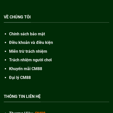
VỀ CHÚNG TÔI
Chính sách bảo mật
Điều khoản và điều kiện
Miễn trừ trách nhiệm
Trách nhiệm người chơi
Khuyến mãi CM88
Đại lý CM88
THÔNG TIN LIÊN HỆ