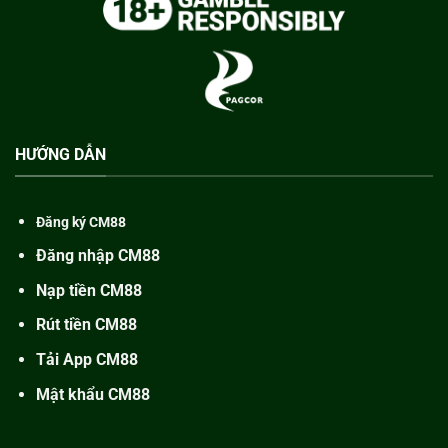
HƯỚNG DẪN
Đăng ký CM88
Đăng nhập CM88
Nạp tiền CM88
Rút tiền CM88
Tải App CM88
Mật khẩu CM88