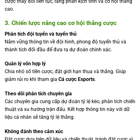
cược thay đổi liên tục, tăng phần kịch tính và cơ hội thắng
cao.
3. Chiến lược nâng cao cơ hội thắng cược
Phân tích đội tuyển và tuyển thủ
Nắm vững thông tin về đội hình, phong độ tuyển thủ và
thành tích đối đầu để đưa ra dự đoán chính xác.
Quản lý vốn hợp lý
Chia nhỏ số tiền cược, đặt giới hạn thua và thắng. Giúp
giảm rủi ro khi tham gia
Cá cược Esports
.
Theo dõi phân tích chuyên gia
Các chuyên gia cung cấp dự đoán tỷ lệ kèo, phân tích chiến
thuật và xu hướng trận đấu. Kết hợp thông tin này với dữ
liệu cá nhân sẽ tăng tỷ lệ thắng.
Không đánh theo cảm xúc
Đặt cược dựa trên dữ liệu và chiến thuật, tránh đặt cược vì