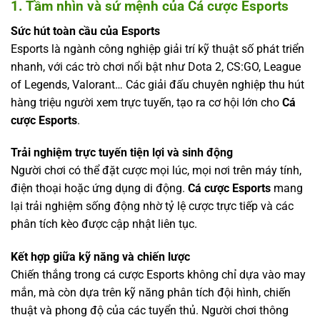
1. Tầm nhìn và sứ mệnh của Cá cược Esports
Sức hút toàn cầu của Esports
Esports là ngành công nghiệp giải trí kỹ thuật số phát triển
nhanh, với các trò chơi nổi bật như Dota 2, CS:GO, League
of Legends, Valorant… Các giải đấu chuyên nghiệp thu hút
hàng triệu người xem trực tuyến, tạo ra cơ hội lớn cho
Cá
cược Esports
.
Trải nghiệm trực tuyến tiện lợi và sinh động
Người chơi có thể đặt cược mọi lúc, mọi nơi trên máy tính,
điện thoại hoặc ứng dụng di động.
Cá cược Esports
mang
lại trải nghiệm sống động nhờ tỷ lệ cược trực tiếp và các
phân tích kèo được cập nhật liên tục.
Kết hợp giữa kỹ năng và chiến lược
Chiến thắng trong cá cược Esports không chỉ dựa vào may
mắn, mà còn dựa trên kỹ năng phân tích đội hình, chiến
thuật và phong độ của các tuyển thủ. Người chơi thông