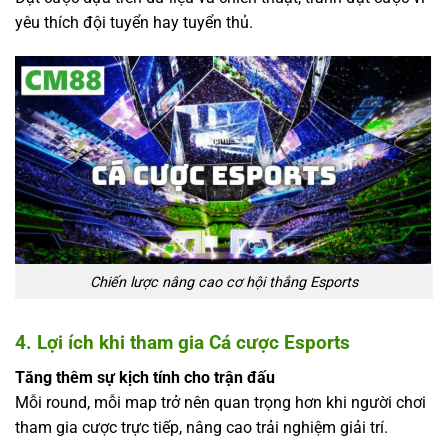
yêu thích đội tuyển hay tuyển thủ.
Chiến lược nâng cao cơ hội thắng Esports
4. Lợi ích khi tham gia Cá cược Esports
Tăng thêm sự kịch tính cho trận đấu
Mỗi round, mỗi map trở nên quan trọng hơn khi người chơi
tham gia cược trực tiếp, nâng cao trải nghiệm giải trí.