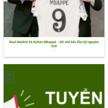
Real Madrid Và Kylian Mbappé – Đế chế bắt đầu kỷ nguyên
mới
23
Th10