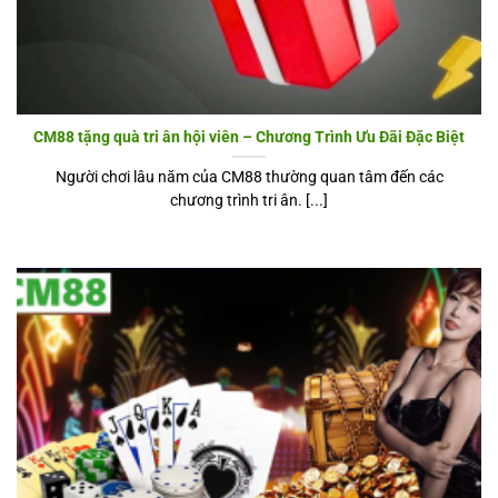
CM88 tặng quà tri ân hội viên – Chương Trình Ưu Đãi Đặc Biệt
Người chơi lâu năm của CM88 thường quan tâm đến các
chương trình tri ân. [...]