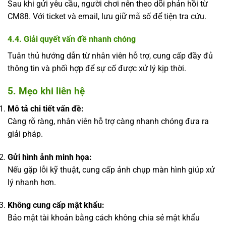
Sau khi gửi yêu cầu, người chơi nên theo dõi phản hồi từ
CM88. Với ticket và email, lưu giữ mã số để tiện tra cứu.
4.4. Giải quyết vấn đề nhanh chóng
Tuân thủ hướng dẫn từ nhân viên hỗ trợ, cung cấp đầy đủ
thông tin và phối hợp để sự cố được xử lý kịp thời.
5.
Mẹo khi liên hệ
Mô tả chi tiết vấn đề:
Càng rõ ràng, nhân viên hỗ trợ càng nhanh chóng đưa ra
giải pháp.
Gửi hình ảnh minh họa:
Nếu gặp lỗi kỹ thuật, cung cấp ảnh chụp màn hình giúp xử
lý nhanh hơn.
Không cung cấp mật khẩu:
Bảo mật tài khoản bằng cách không chia sẻ mật khẩu