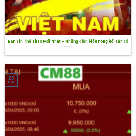
Bản Tin Thể Thao Mới Nhất – Những diễn biến nóng hổi sân cỏ
23
Th10