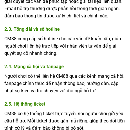
giải quyết các vấn đề phức tạp hoặc gửi tài liệu liên quan.
Email hỗ trợ thường được phản hồi trong thời gian ngắn,
đảm bảo thông tin được xử lý chi tiết và chính xác.
2.3. Tổng đài và số hotline
CM88 cung cấp số hotline cho các vấn đề khẩn cấp, giúp
người chơi liên hệ trực tiếp với nhân viên tư vấn để giải
quyết sự cố nhanh chóng.
2.4. Mạng xã hội và fanpage
Người chơi có thể liên hệ CM88 qua các kênh mạng xã hội,
fanpage chính thức để nhận thông báo, hướng dẫn, cập
nhật sự kiện và trò chuyện với đội ngũ hỗ trợ.
2.5. Hệ thống ticket
CM88 có hệ thống ticket trực tuyến, nơi người chơi gửi yêu
cầu hỗ trợ. Mỗi ticket được gán mã riêng, giúp theo dõi tiến
trình xử lý và đảm bảo không bị bỏ sót.