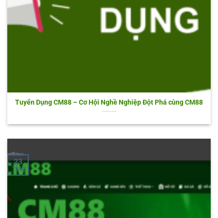
Tuyển Dụng CM88 – Cơ Hội Nghề Nghiệp Đột Phá cùng CM88
23
Th10