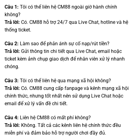
Câu 1:
Tôi có thể liên hệ CM88 ngoài giờ hành chính
không?
Trả lời:
Có. CM88 hỗ trợ 24/7 qua Live Chat, hotline và hệ
thống ticket.
Câu 2:
Làm sao để phản ánh sự cố nạp/rút tiền?
Trả lời:
Gửi thông tin chi tiết qua Live Chat, email hoặc
ticket kèm ảnh chụp giao dịch để nhân viên xử lý nhanh
chóng.
Câu 3:
Tôi có thể liên hệ qua mạng xã hội không?
Trả lời:
Có. CM88 cung cấp fanpage và kênh mạng xã hội
chính thức, nhưng tốt nhất nên sử dụng Live Chat hoặc
email để xử lý vấn đề chi tiết.
Câu 4:
Liên hệ CM88 có mất phí không?
Trả lời:
Không. Tất cả các kênh liên hệ chính thức đều
miễn phí và đảm bảo hỗ trợ người chơi đầy đủ.