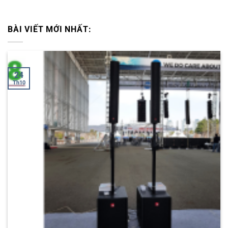
BÀI VIẾT MỚI NHẤT:
24
Th10