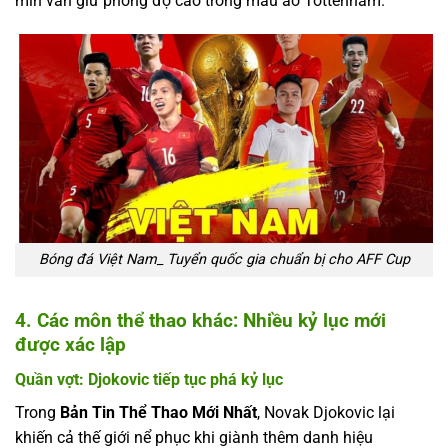
min vẫn giữ phong độ cao trong màu áo Tottenham.
Bóng đá Việt Nam_ Tuyển quốc gia chuẩn bị cho AFF Cup
4. Các môn thể thao khác: Nhiều kỷ lục mới
được xác lập
Quần vợt: Djokovic tiếp tục phá kỷ lục
Trong
Bản Tin Thể Thao Mới Nhất
, Novak Djokovic lại
khiến cả thế giới nể phục khi giành thêm danh hiệu