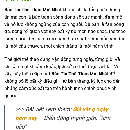
Bản Tin Thể Thao Mới Nhất
không chỉ là tổng hợp thông
tin mà còn là bức tranh sống động về sức mạnh, đam mê
và nỗ lực không ngừng của con người. Dù bạn là fan bóng
đá, bóng rổ, quần vợt hay bất kỳ bộ môn nào khác, thể thao
luôn mang đến cảm xúc chân thực nhất – nơi mỗi trận đấu
là một câu chuyện, mỗi chiến thắng là một hành trình.
Thế giới thể thao đang vận động từng ngày, từng giờ. Và
chỉ cần một khoảnh khắc, lịch sử có thể được viết lại. Vì
vậy, hãy luôn cập nhật
Bản Tin Thể Thao Mới Nhất
để
không bỏ lỡ bất kỳ điều gì – từ bàn thắng, kỷ lục cho đến
những cảm xúc bất tận trên hành trình chinh phục vinh
quang.
>>> Bài viết xem thêm:
Giá vàng ngày
hôm nay
– Biến động mạnh giữa “tâm
bão”