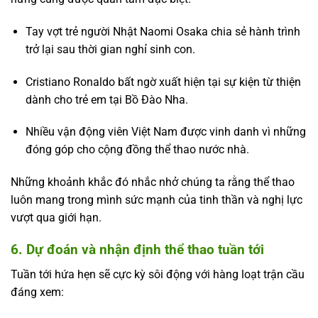
Tay vợt trẻ người Nhật Naomi Osaka chia sẻ hành trình
trở lại sau thời gian nghỉ sinh con.
Cristiano Ronaldo bất ngờ xuất hiện tại sự kiện từ thiện
dành cho trẻ em tại Bồ Đào Nha.
Nhiều vận động viên Việt Nam được vinh danh vì những
đóng góp cho cộng đồng thể thao nước nhà.
Những khoảnh khắc đó nhắc nhở chúng ta rằng thể thao
luôn mang trong mình sức mạnh của tinh thần và nghị lực
vượt qua giới hạn.
6. Dự đoán và nhận định thể thao tuần tới
Tuần tới hứa hẹn sẽ cực kỳ sôi động với hàng loạt trận cầu
đáng xem: