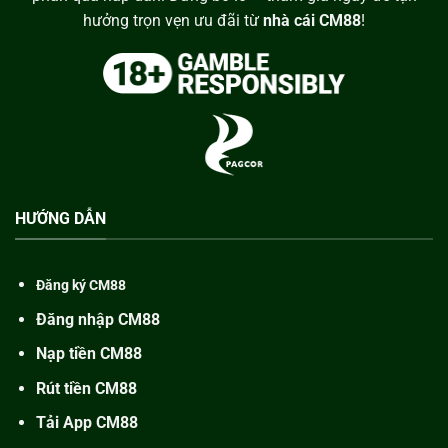
hưởng trọn vẹn ưu đãi từ
nhà cái CM88
!
HƯỚNG DẪN
Đăng ký CM88
Đăng nhập CM88
Nạp tiền CM88
Rút tiền CM88
Tải App CM88