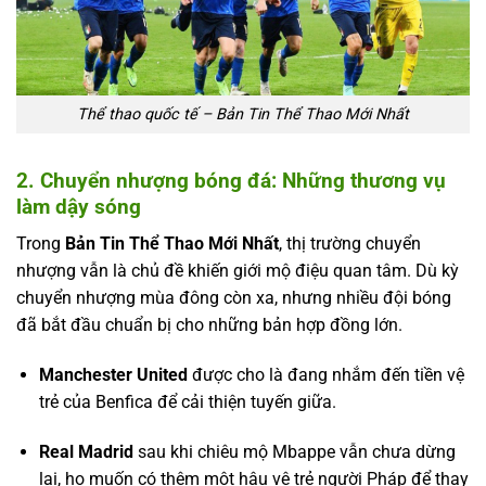
Thể thao quốc tế – Bản Tin Thể Thao Mới Nhất
2. Chuyển nhượng bóng đá: Những thương vụ
làm dậy sóng
Trong
Bản Tin Thể Thao Mới Nhất
, thị trường chuyển
nhượng vẫn là chủ đề khiến giới mộ điệu quan tâm. Dù kỳ
chuyển nhượng mùa đông còn xa, nhưng nhiều đội bóng
đã bắt đầu chuẩn bị cho những bản hợp đồng lớn.
Manchester United
được cho là đang nhắm đến tiền vệ
trẻ của Benfica để cải thiện tuyến giữa.
Real Madrid
sau khi chiêu mộ Mbappe vẫn chưa dừng
lại, họ muốn có thêm một hậu vệ trẻ người Pháp để thay