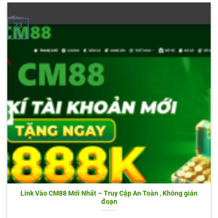
23
Th10
Link Vào CM88 Mới Nhất – Truy Cập An Toàn , Không gián
đoạn