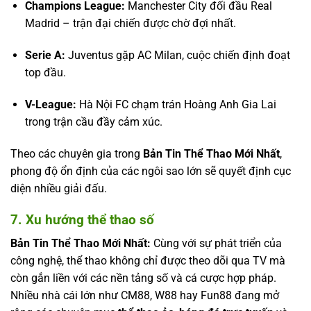
Champions League:
Manchester City đối đầu Real
Madrid – trận đại chiến được chờ đợi nhất.
Serie A:
Juventus gặp AC Milan, cuộc chiến định đoạt
top đầu.
V-League:
Hà Nội FC chạm trán Hoàng Anh Gia Lai
trong trận cầu đầy cảm xúc.
Theo các chuyên gia trong
Bản Tin Thể Thao Mới Nhất
,
phong độ ổn định của các ngôi sao lớn sẽ quyết định cục
diện nhiều giải đấu.
7. Xu hướng thể thao số
Bản Tin Thể Thao Mới Nhất:
Cùng với sự phát triển của
công nghệ, thể thao không chỉ được theo dõi qua TV mà
còn gắn liền với các nền tảng số và cá cược hợp pháp.
Nhiều nhà cái lớn như CM88, W88 hay Fun88 đang mở