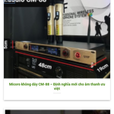
Th10
Micoro không dây CM-88 – Định nghĩa mới cho âm thanh ưu
việt