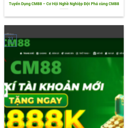
Tuyển Dụng CM88 – Cơ Hội Nghề Nghiệp Đột Phá cùng CM88
23
Th10