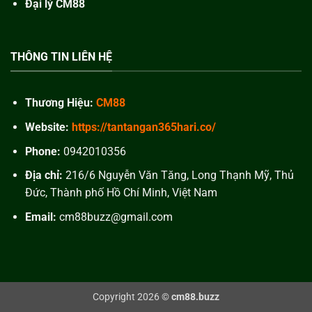
Đại lý CM88
THÔNG TIN LIÊN HỆ
Thương Hiệu:
CM88
Website:
https://tantangan365hari.co/
Phone:
0942010356
Địa chỉ:
216/6 Nguyễn Văn Tăng, Long Thạnh Mỹ, Thủ
Đức, Thành phố Hồ Chí Minh, Việt Nam
Email:
cm88buzz@gmail.com
Copyright 2026 ©
cm88.buzz