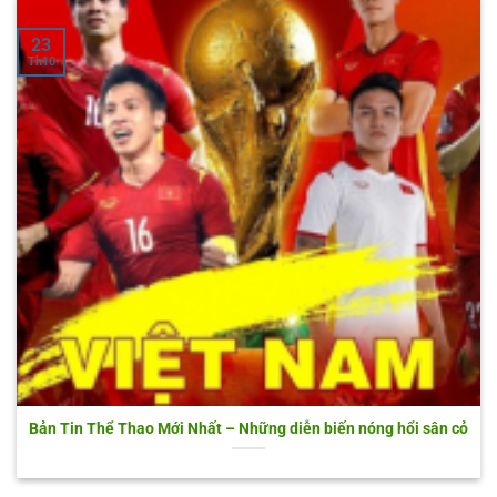
23
Th10
Bản Tin Thể Thao Mới Nhất – Những diễn biến nóng hổi sân cỏ