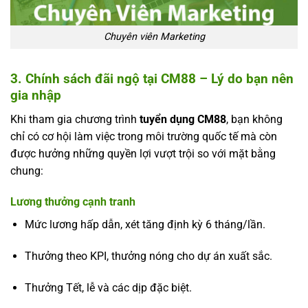
Chuyên viên Marketing
3. Chính sách đãi ngộ tại CM88 – Lý do bạn nên
gia nhập
Khi tham gia chương trình
tuyển dụng CM88
, bạn không
chỉ có cơ hội làm việc trong môi trường quốc tế mà còn
được hưởng những quyền lợi vượt trội so với mặt bằng
chung:
Lương thưởng cạnh tranh
Mức lương hấp dẫn, xét tăng định kỳ 6 tháng/lần.
Thưởng theo KPI, thưởng nóng cho dự án xuất sắc.
Thưởng Tết, lễ và các dịp đặc biệt.