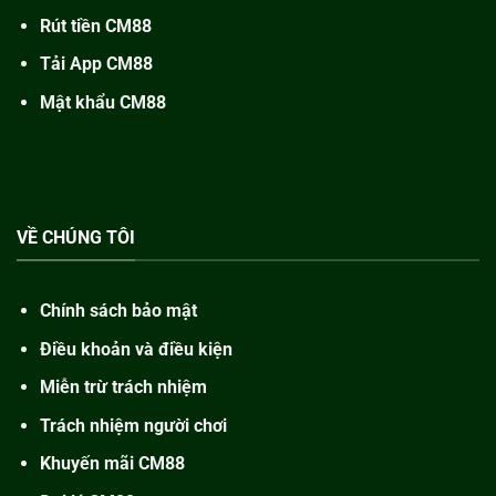
Rút tiền CM88
Tải App CM88
Mật khẩu CM88
VỀ CHÚNG TÔI
Chính sách bảo mật
Điều khoản và điều kiện
Miễn trừ trách nhiệm
Trách nhiệm người chơi
Khuyến mãi CM88