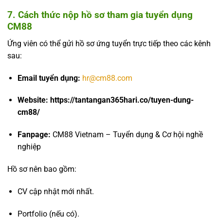
7. Cách thức nộp hồ sơ tham gia tuyển dụng
CM88
Ứng viên có thể gửi hồ sơ ứng tuyển trực tiếp theo các kênh
sau:
Email tuyển dụng:
hr@cm88.com
Website:
https://tantangan365hari.co/tuyen-dung-
cm88/
Fanpage:
CM88 Vietnam – Tuyển dụng & Cơ hội nghề
nghiệp
Hồ sơ nên bao gồm:
CV cập nhật mới nhất.
Portfolio (nếu có).