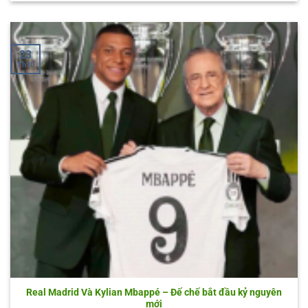
23
Th10
Real Madrid Và Kylian Mbappé – Đế chế bắt đầu kỷ nguyên
mới