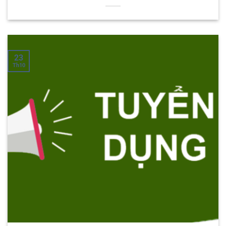
23
Th10