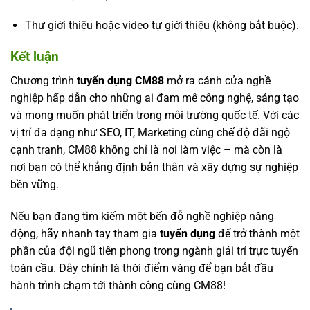
Thư giới thiệu hoặc video tự giới thiệu (không bắt buộc).
Kết luận
Chương trình
tuyển dụng CM88
mở ra cánh cửa nghề
nghiệp hấp dẫn cho những ai đam mê công nghệ, sáng tạo
và mong muốn phát triển trong môi trường quốc tế. Với các
vị trí đa dạng như SEO, IT, Marketing cùng chế độ đãi ngộ
cạnh tranh, CM88 không chỉ là nơi làm việc – mà còn là
nơi bạn có thể khẳng định bản thân và xây dựng sự nghiệp
bền vững.
Nếu bạn đang tìm kiếm một bến đỗ nghề nghiệp năng
động, hãy nhanh tay tham gia
tuyển dụng
để trở thành một
phần của đội ngũ tiên phong trong ngành giải trí trực tuyến
toàn cầu. Đây chính là thời điểm vàng để bạn bắt đầu
hành trình chạm tới thành công cùng CM88!