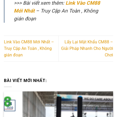
>>> Bài viết xem thêm:
Link Vào CM88
Mới Nhất
– Truy Cập An Toàn , Không
gián đoạn
Link Vào CM88 Mới Nhất –
Lấy Lại Mật Khẩu CM88 –
Truy Cập An Toàn , Không
Giải Pháp Nhanh Cho Người
gián đoạn
Chơi
BÀI VIẾT MỚI NHẤT:
24
Th10