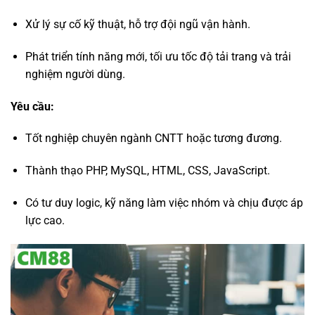
Xử lý sự cố kỹ thuật, hỗ trợ đội ngũ vận hành.
Phát triển tính năng mới, tối ưu tốc độ tải trang và trải
nghiệm người dùng.
Yêu cầu:
Tốt nghiệp chuyên ngành CNTT hoặc tương đương.
Thành thạo PHP, MySQL, HTML, CSS, JavaScript.
Có tư duy logic, kỹ năng làm việc nhóm và chịu được áp
lực cao.